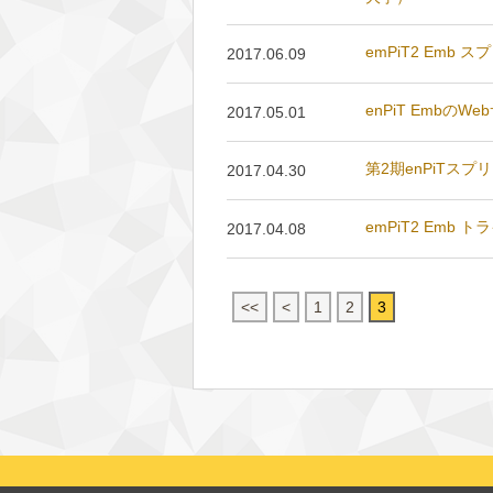
emPiT2 Em
2017.06.09
enPiT Embの
2017.05.01
第2期enPiTス
2017.04.30
emPiT2 Em
2017.04.08
<<
<
1
2
3