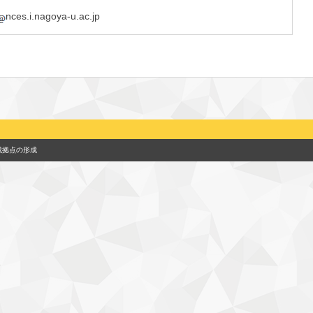
nces.i.nagoya-u.ac.jp
成拠点の形成